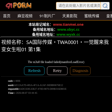
首页
麻豆视频
91制片厂
天美影院
蜜桃传媒
皇
本站易记域名：
www.tianmei.one
备用域名地址：
www.xbyc.cc
备用域名地址：
www.wyxk.cc
视频名称：SA国际传媒・TWA0001・一觉醒来我
变女生啦01 第1集