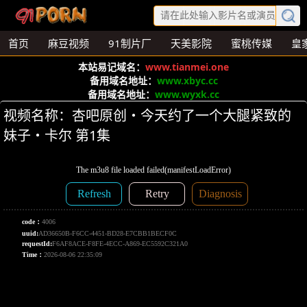
首页
麻豆视频
91制片厂
天美影院
蜜桃传媒
皇
本站易记域名：
www.tianmei.one
备用域名地址：
www.xbyc.cc
备用域名地址：
www.wyxk.cc
视频名称：杏吧原创・今天约了一个大腿紧致的
妹子・卡尔 第1集