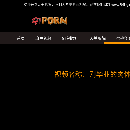
欢迎来到天美影院，我们因为电影而相聚。记住我们网址:www.94hg.c
首页
麻豆视频
91制片厂
天美影院
蜜桃传
HongKongDoll
糖心Vlog
猛料原创
其它传媒
视频名称：刚毕业的肉体