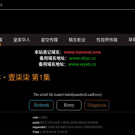
c
媒
皇家华人
星空传媒
精东影业
性视界传媒
草
SA国际传媒
本站易记域名：
www.tianmei.one
备用域名地址：
www.xbyc.cc
备用域名地址：
www.wyxk.cc
・壹柒柒 第1集