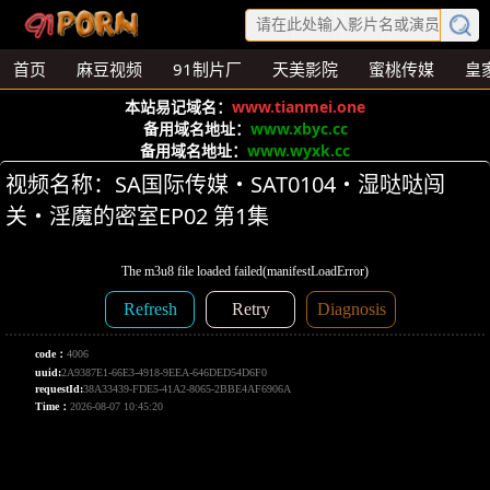
首页
麻豆视频
91制片厂
天美影院
蜜桃传媒
皇
本站易记域名：
www.tianmei.one
备用域名地址：
www.xbyc.cc
备用域名地址：
www.wyxk.cc
视频名称：SA国际传媒・SAT0104・湿哒哒闯
关・淫魔的密室EP02 第1集